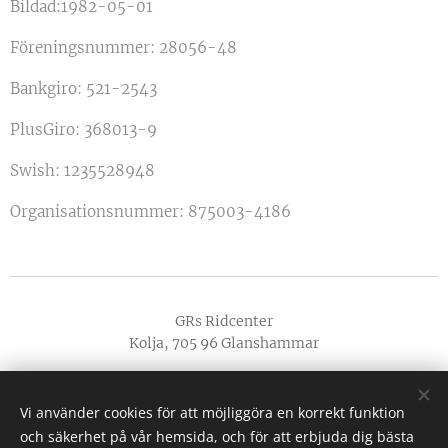
Bildad:1982-05-01
Föreningsnummer: 28056-48
Bankgiro: 521-2543
PlusGiro: 368013-9
Swish: 1235528948
Organisationsnummer: 875003-4186
GRs Ridcenter
Kolja, 705 96 Glanshammar
ryttareiglanshammar@outlook.com
Vi använder cookies för att möjliggöra en korrekt funktion
och säkerhet på vår hemsida, och för att erbjuda dig bästa
Vi är ansluta till Fritidskortet!