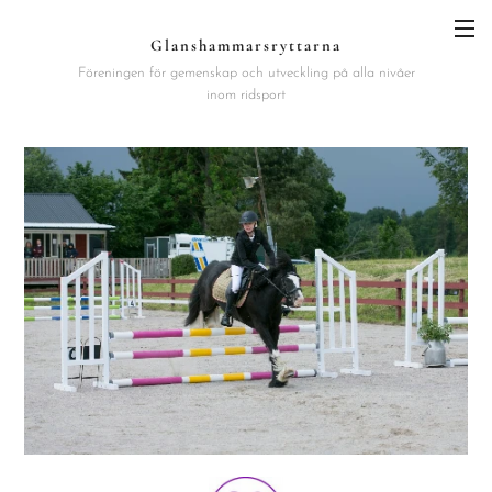
Glanshammarsryttarna
Föreningen för gemenskap och utveckling på alla nivåer
inom ridsport